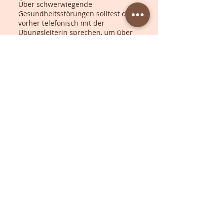
Über schwerwiegende
Gesundheitsstörungen solltest du
vorher telefonisch mit der
Übungsleiterin sprechen, um über
die richtige Yoga-Stunde zu beraten.
Von anderen Problemen oder
Zuständen (auch Menstruation)
sollte die Lehrerin erfahren, bevor
Deine Yogastunde beginnt. Wir sind
geübt darin, bei den häufigsten
Alltagsbeschwerden („einfachen“
Knie-, Rücken-, Nacken- oder
Kopfschmerzen, leichtem,
medikamentös eingestelltem
Bluthochdruck u.a.m.) umzugehen.
Yoga in den Kursen bedeutet aber
für solche Probleme keine
spezifische Therapie. Diese musst
Du bei Deinem Arzt oder
Heilpraktiker suchen. Wir suchen
bei vorhanden Problemen eine
risikoarme aber möglichst normale
und umfassende Yoga-Praxis für
Dich zu entwickeln um zu helfen.