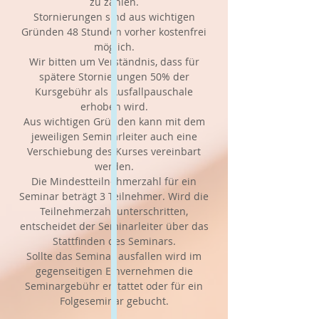
zu zahlen.
Stornierungen sind aus wichtigen
Gründen 48 Stunden vorher kostenfrei
möglich.
Wir bitten um Verständnis, dass für
spätere Stornierungen 50% der
Kursgebühr als Ausfallpauschale
erhoben wird.
Aus wichtigen Gründen kann mit dem
jeweiligen Seminarleiter auch eine
Verschiebung des Kurses vereinbart
werden.
Die Mindestteilnehmerzahl für ein
Seminar beträgt 3 Teilnehmer. Wird die
Teilnehmerzahl unterschritten,
entscheidet der Seminarleiter über das
Stattfinden des Seminars.
Sollte das Seminar ausfallen wird im
gegenseitigen Einvernehmen die
Seminargebühr erstattet oder für ein
Folgeseminar gebucht.