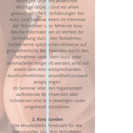
wichtigen Gründen abweichen.
Wichtige Gründe sind vor allem
gesundheitliche Einschätzungen des
Kurs- und Seminarleiters im Interesse
der Teilnehmer oder fehlende bzw.
falsche Informationen im Vorfeld der
Anmeldung durch den Teilnehmer.
Sollten keine spezifischen Hinweise auf
gesundheitliche Beschwerden durch den
Teilnehmer vorab dem Kurs- oder
Seminarleiter mitgeteilt werden, wird von
einem dem Alter entsprechenden
durchschnittlichen Gesundheitszustand
ausgegangen.
Im Seminar oder den Yogastunden
auftretende Beschwerden oder
Schmerzen sind dem jeweiligen Leiter
umgehend mitzuteilen.
2. Kursstunden
Die Mindestteilnehmerzahl für die
Kursstunden sind drei Teilnehmer.