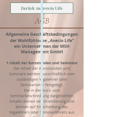
Zurück zu Avecio Life
AGB
Allgemeine Geschäftsbedingungen
der Wohlfühloase „Avecio Life“
ein Unternehmen der MSH
Management GmbH
1.Inhalt der Kursstunden und Seminare
Der Inhalt der Kursstunden und
Seminare werden ausschließlich vom
zuständigen Yogalehrer oder
Seminarleiter festgelegt.
Die in der Kurs- und
Seminarbeschreibung dargestellten
Inhalte dienen der Orientierung und
können auf Entscheidung des
Yogalehrers oder Seminarlehrers aus