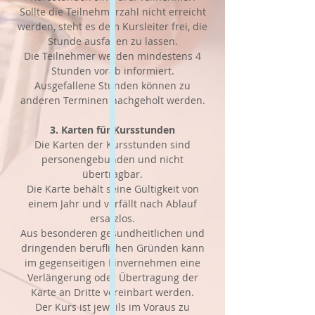
Sollte die Teilnehmerzahl nicht erreicht
werden, steht es dem Kursleiter frei, die
Stunde ausfallen zu lassen.
Die Teilnehmer werden mindestens 4
Stunden vorab informiert.
Ausgefallene Stunden können zu
anderen Terminen nachgeholt werden.
3. Karten für Kursstunden
Die Karten der Kursstunden sind
personengebunden und nicht
übertragbar.
Die Karte behält seine Gültigkeit von
einem Jahr und verfällt nach Ablauf
ersatzlos.
Aus besonderen gesundheitlichen und
dringenden beruflichen Gründen kann
im gegenseitigen Einvernehmen eine
Verlängerung oder Übertragung der
Karte an Dritte vereinbart werden.
Der Kurs ist jeweils im Voraus zu